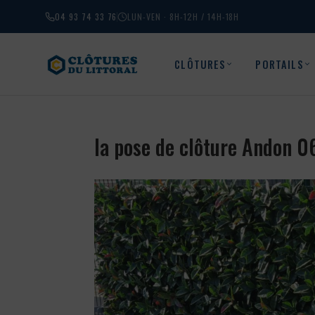
04 93 74 33 76
LUN-VEN · 8H-12H / 14H-18H
CLÔTURES
PORTAILS
la pose de clôture Andon 