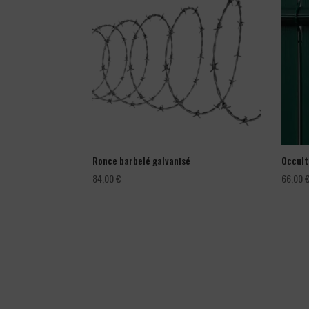
Ronce barbelé galvanisé
Occult
84,00
€
66,00