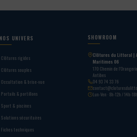
SHOWROOM
NOS UNIVERS
Clôtures du Littoral | 
Clôtures rigides
Maritimes 06
170 Chemin de l’Oranger
Clôtures souples
Antibes
04 93 74 33 76
Occultation & brise-vue
contact@cloturesdulitto
Portails & portillons
Lun-Ven · 8h-12h / 14h-18
Sport & piscines
Solutions sécuritaires
Fiches techniques