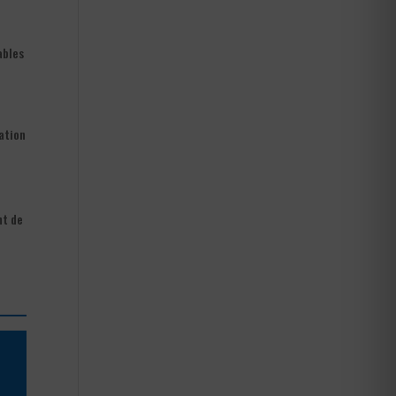
ables
sation
nt de