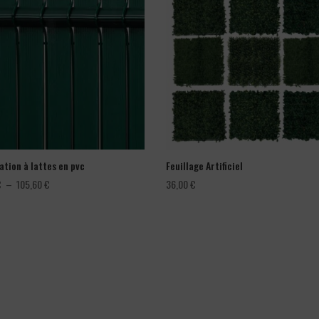
ation à lattes en pvc
Feuillage Artificiel
Plage
€
–
105,60
€
36,00
€
de
prix :
66,00 €
à
105,60 €