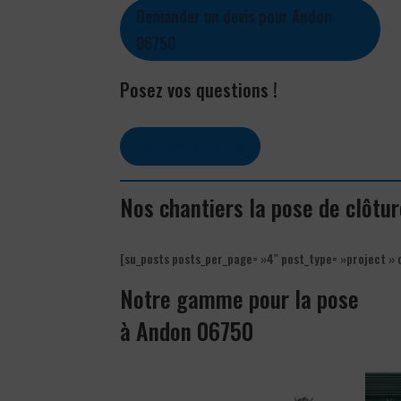
Demander un devis pour Andon
06750
Posez vos questions !
Contactez-nous
Nos chantiers la pose de clôtu
[su_posts posts_per_page= »4″ post_type= »project » 
Notre gamme pour la pose
à Andon 06750