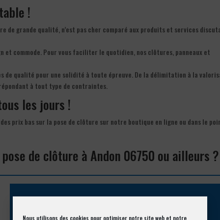
table !
ure de grande qualité, n’est pas cher comparé aux produits et services discut
gn et commode. Pour vous faciliter le quotidien, nos clôtures, panneaux et
 de qualité pour une solidité à toute épreuve. De la délimitation à la valori
 répondant à tout type de contraintes.
tous les jours !
des prix bas sur la pose de clôture sur notre boutique en ligne ou dans le poi
a pose de clôture à Andon 06750 ou ailleurs ?
Appelez-nous !
Nous utilisons des cookies pour optimiser notre site web et notre