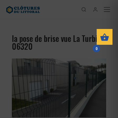
la pose de brise vue La Turbie
06320
0