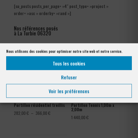
[su_posts posts_per_page= »4″ post_type= »project »
order= »asc » orderby= »rand »]
Nos références posés
à La Turbie 06320
Nous utilisons des cookies pour optimiser notre site web et notre service.
Tous les cookies
Refuser
Voir les préférences
Portillon résidentiel treillis
Portillon Tennis 1,00m x
2,00m
Plage
282,00
€
–
366,00
€
1 440,00
€
de
prix :
282,00 €