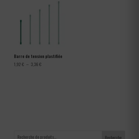
à
366,00 €
Barre de tension plastifiée
Plage
1,92
€
–
3,36
€
de
prix :
1,92 €
à
3,36 €
Recherche