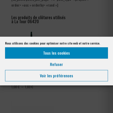
order= »asc » orderby= »rand »]
Les produits de clôtures utilisés
à La Tour 06420
Nous utilisons des cookies pour optimiser notre site web et notre service.
Tous les cookies
Refuser
Voir les préférences
Tendeur Plastifié
Grillage Bordure Parisienne
Plage
1,08
€
–
1,80
€
de
prix :
1,08 €
à