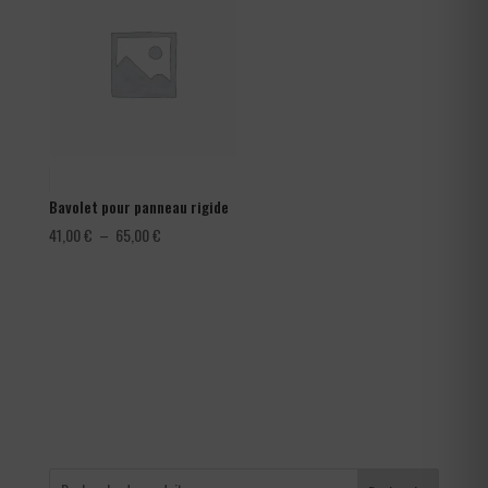
1,80 €
Bavolet pour panneau rigide
Plage
41,00
€
–
65,00
€
de
prix :
41,00 €
à
65,00 €