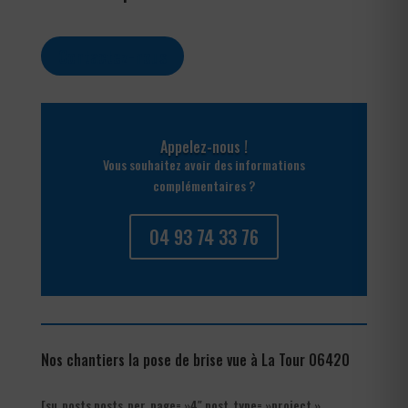
Contactez-nous
Appelez-nous !
Vous souhaitez avoir des informations
complémentaires ?
04 93 74 33 76
Nos chantiers la pose de brise vue à La Tour 06420
[su_posts posts_per_page= »4″ post_type= »project »