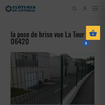
la pose de brise vue La Tour
06420
0