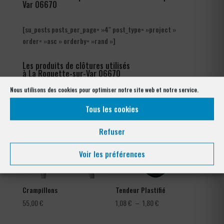
Var 06670
[su_posts posts_per_page= »4″ post_type= »project »
order= »asc » orderby= »rand »]
Les produits de clôtures utilisés
à La Roquette-sur-Var 06670
Nous utilisons des cookies pour optimiser notre site web et notre service.
Tous les cookies
Refuser
Voir les préférences
Crampillons
Tendeur Plastifié
Plage
55,00
€
1,08
€
–
1,80
€
de