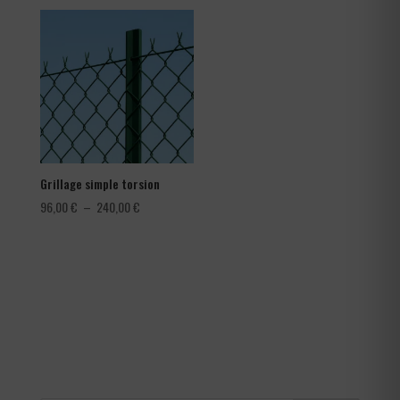
prix :
1,08 €
à
1,80 €
Grillage simple torsion
Plage
96,00
€
–
240,00
€
de
prix :
96,00 €
à
240,00 €