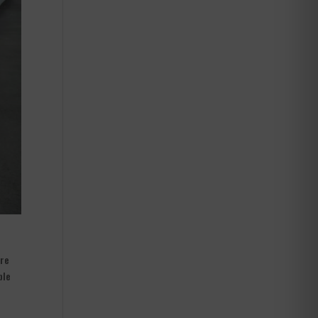
ure
ble