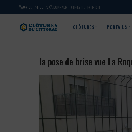
04 93 74 33 76
LUN-VEN · 8H-12H / 14H-18H
CLÔTURES
PORTAILS
la pose de brise vue La R