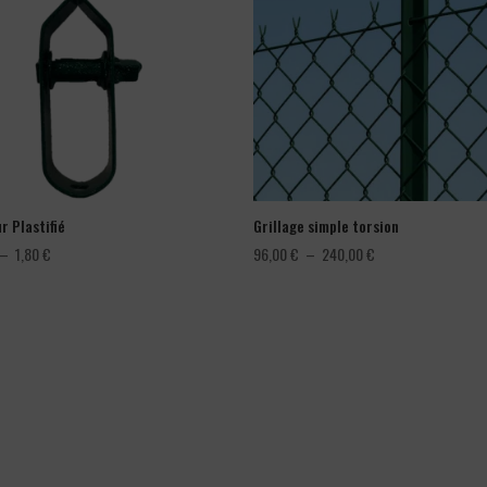
r Plastifié
Grillage simple torsion
Plage
Plage
–
1,80
€
96,00
€
–
240,00
€
de
de
prix :
prix :
1,08 €
96,00 €
à
à
1,80 €
240,00 €