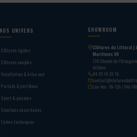
SHOWROOM
NOS UNIVERS
Clôtures du Littoral | 
Clôtures rigides
Maritimes 06
170 Chemin de l’Oranger
Clôtures souples
Antibes
04 93 74 33 76
Occultation & brise-vue
contact@cloturesdulitto
Portails & portillons
Lun-Ven · 8h-12h / 14h-18
Sport & piscines
Solutions sécuritaires
Fiches techniques