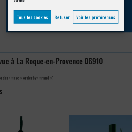
service.
04 93 74 33 76
Tous les cookies
Refuser
Voir les préférences
e vue à La Roque-en-Provence 06910
order= »asc » orderby= »rand »]
s