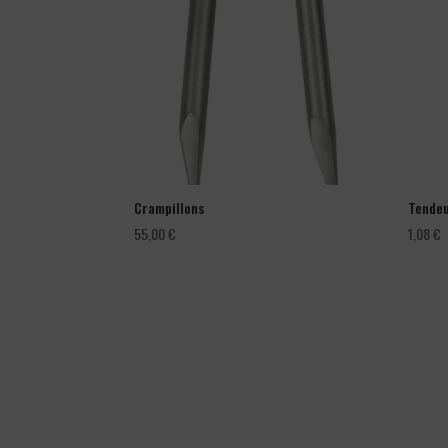
Crampillons
Tendeu
55,00
€
1,08
€