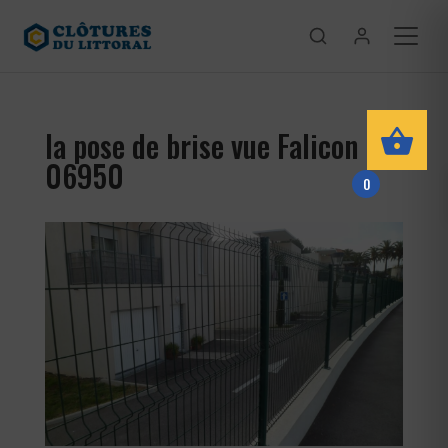
la pose de brise vue Falicon
06950
0