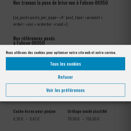
Nos travaux la pose de brise vue à Falicon 06950
[su_posts posts_per_page= »4″ post_type= »project »
order= »asc » orderby= »rand »]
Nos références posés
à Falicon 06950
Nous utilisons des cookies pour optimiser notre site web et notre service.
Tous les cookies
Refuser
Voir les préférences
Cache écrou pour goujon
Grillage soudé plastifié
Plage
Plage
0,30
€
–
0,42
€
78,00
€
–
150,00
€
de
de