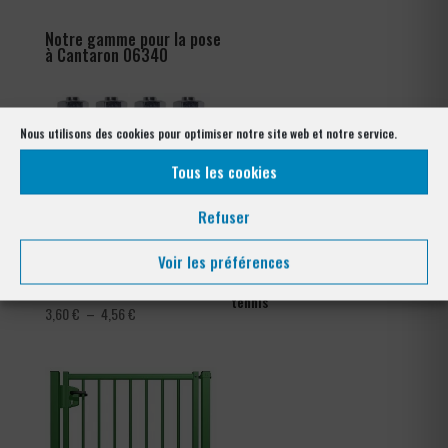
Notre gamme pour la pose
à Cantaron 06340
Nous utilisons des cookies pour optimiser notre site web et notre service.
Tous les cookies
Refuser
Voir les préférences
Kit goujons d’encrage x4
Collier de serrage clôture
tennis
Plage
3,60
€
–
4,56
€
de
prix :
3,60 €
à
4,56 €