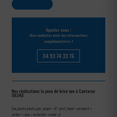
Contactez-nous
Appelez-nous !
Vous souhaitez avoir des informations
complémentaires ?
04 93 74 33 76
Nos réalisations la pose de brise vue à Cantaron
06340
[su_posts posts_per_page= »4″ post_type= »project »
order= »asc » orderby= »rand »]