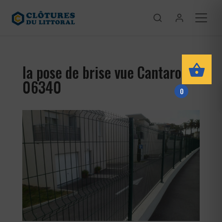
la pose de brise vue Cantaron
06340
0