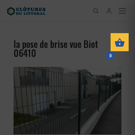
la pose de brise vue Biot
06410
0