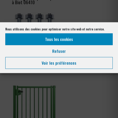
à Biot 06410
Nous utilisons des cookies pour optimiser notre site web et notre service.
Tous les cookies
Refuser
Voir les préférences
Kit goujons d’encrage x4
Collier de serrage clôture
tennis
Plage
3,60
€
–
4,56
€
de
prix :
3,60 €
à
4,56 €