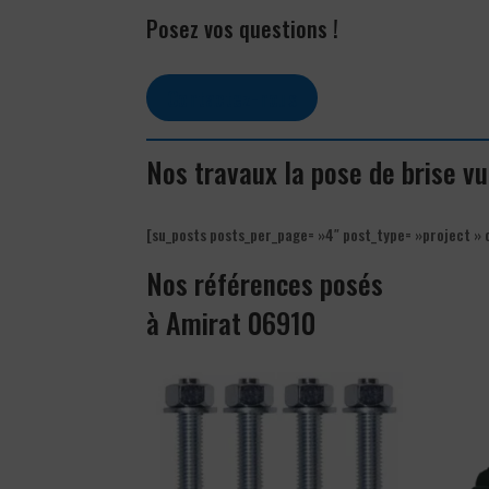
Posez vos questions !
Contactez-nous
Nos travaux la pose de brise v
[su_posts posts_per_page= »4″ post_type= »project » 
Nos références posés
à Amirat 06910