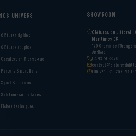
SHOWROOM
NOS UNIVERS
Clôtures du Littoral | 
Clôtures rigides
Maritimes 06
170 Chemin de l’Oranger
Clôtures souples
Antibes
04 93 74 33 76
Occultation & brise-vue
contact@cloturesdulitto
Portails & portillons
Lun-Ven · 8h-12h / 14h-18
Sport & piscines
Solutions sécuritaires
Fiches techniques