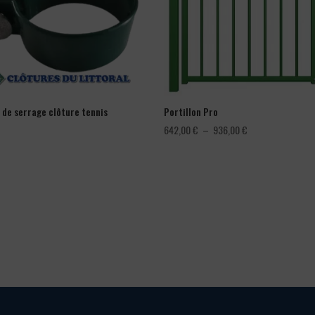
r de serrage clôture tennis
Portillon Pro
Plage
642,00
€
–
936,00
€
de
prix :
642,00 €
à
936,00 €