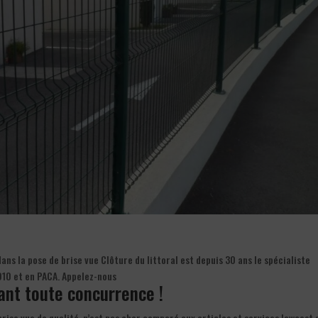
ns la pose de brise vue Clôture du littoral est depuis 30 ans le spécialiste
910 et en PACA. Appelez-nous
iant toute concurrence !
 brise vue de qualité, n’est pas cher comparé aux articles et services lowcost 