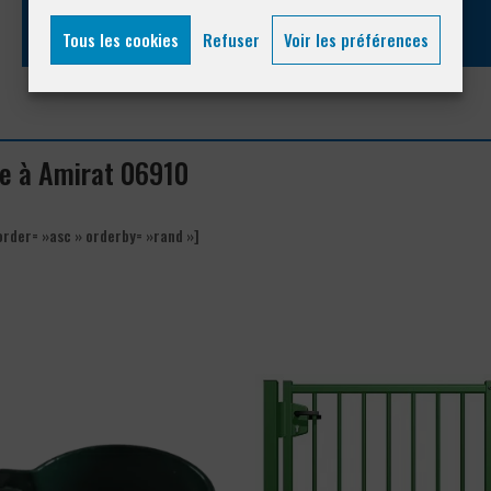
Tous les cookies
Refuser
Voir les préférences
ue à Amirat 06910
order= »asc » orderby= »rand »]