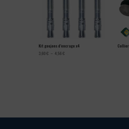
Kit goujons d’encrage x4
Collie
Plage
3,60
€
–
4,56
€
de
prix :
3,60 €
à
4,56 €