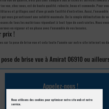
ise vue, chez nous, est de haute qualité. robuste, beau et commode. Pour vou
clôtures et grillages sont d’une grande facilité d’entretien. Aussi, l’ensemble
 qui vous garantissent une solidité maximale. De la simple délimitation de vo
sposons de tous les matériaux répondant à tout type de contraintes. Nous vou
 normes en vigueur et en phase avec l’ensemble de vos besoins.
 prix !
les sur la pose de brise vue et cela toute l’année sur notre site internet ou da
 pose de brise vue à Amirat 06910 ou ailleur
Appelez-nous !
Vous souhaitez avoir des informations complémentaires ?
Nous utilisons des cookies pour optimiser notre site web et notre
service.
04 93 74 33 76