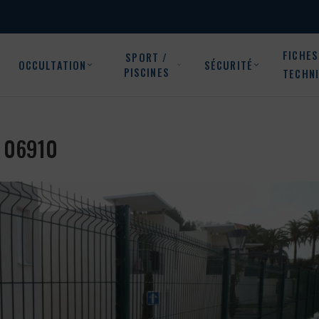
FICHES
SPORT /
OCCULTATION
SÉCURITÉ
PISCINES
TECHN
t 06910