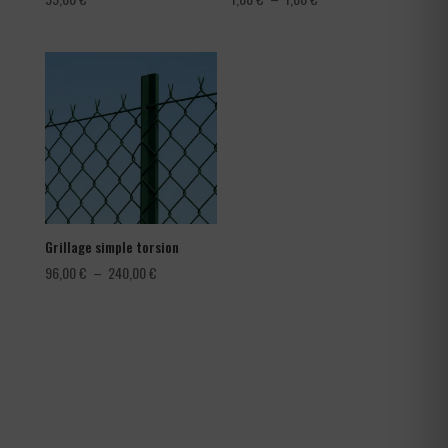
de
prix :
1,08 €
à
1,80 €
Grillage simple torsion
Plage
96,00
€
–
240,00
€
de
prix :
96,00 €
à
240,00 €