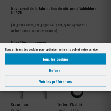
Nos travail de la fabrication de clôture à Valdeblore
06420
[su_posts posts_per_page= »4″ post_type= »project »
order= »asc » orderby= »rand »]
Nos références posés
à Valdeblore 06420
Nous utilisons des cookies pour optimiser notre site web et notre service.
Tous les cookies
Refuser
Voir les préférences
Crampillons
Tendeur Plastifié
Plage
55,00
€
1,08
€
–
1,80
€