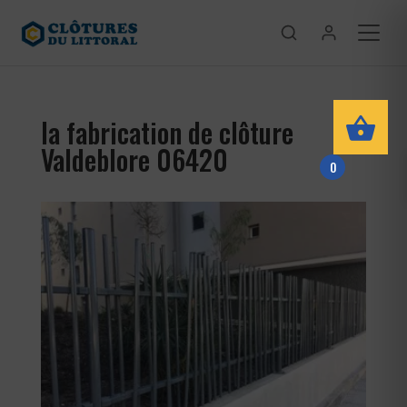
la fabrication de clôture
Valdeblore 06420
0