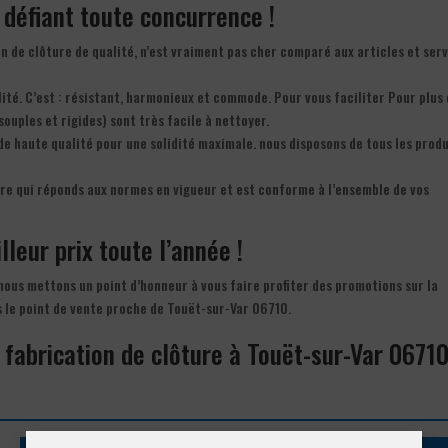
f défiant toute concurrence !
ion de clôture de qualité, n’est vraiment pas cher comparé aux articles et ser
lité. C’est : résistant, harmonieux et commode. Pour vous faciliter Pour plus
souples et rigides) sont très facile à nettoyer.
de haute qualité pour une solidité maximale. nous disposons de tous les produ
re qui réponds aux normes en vigueur et est conforme à l’ensemble de vos
lleur prix toute l’année !
 nous mettons un point d’honneur à vous faire profiter des promotions sur la
s le point de vente proche de Touët-sur-Var 06710.
 fabrication de clôture à Touët-sur-Var 0671