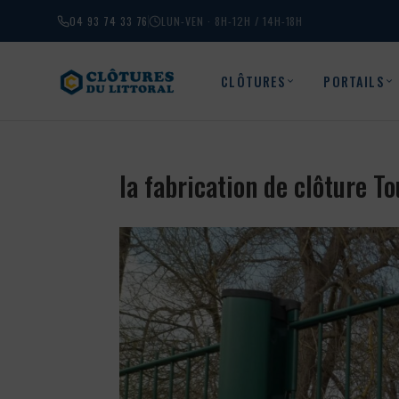
04 93 74 33 76
LUN-VEN · 8H-12H / 14H-18H
CLÔTURES
PORTAILS
la fabrication de clôture T