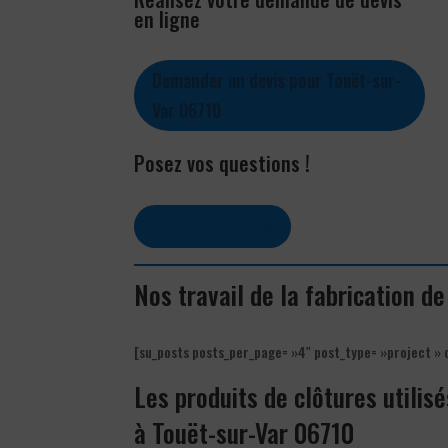
en ligne
Demander un devis pour Touët-sur-
Var 06710
Posez vos questions !
Contactez-nous
Nos travail de la fabrication d
[su_posts posts_per_page= »4″ post_type= »project » 
Les produits de clôtures utilisé
à Touët-sur-Var 06710