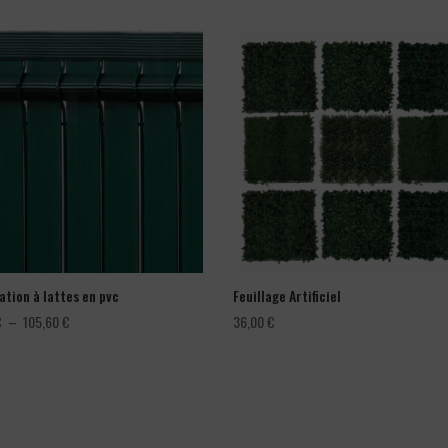
ation à lattes en pvc
Feuillage Artificiel
Plage
€
–
105,60
€
36,00
€
de
prix :
66,00 €
à
105,60 €