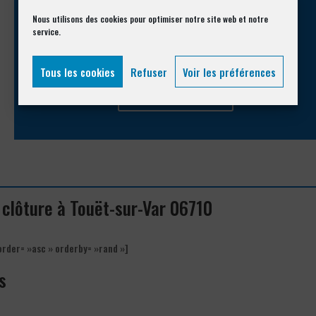
Nous utilisons des cookies pour optimiser notre site web et notre
Appelez-nous !
service.
Vous souhaitez avoir des informations complémentaires ?
Tous les cookies
Refuser
Voir les préférences
04 93 74 33 76
e clôture à Touët-sur-Var 06710
order= »asc » orderby= »rand »]
s