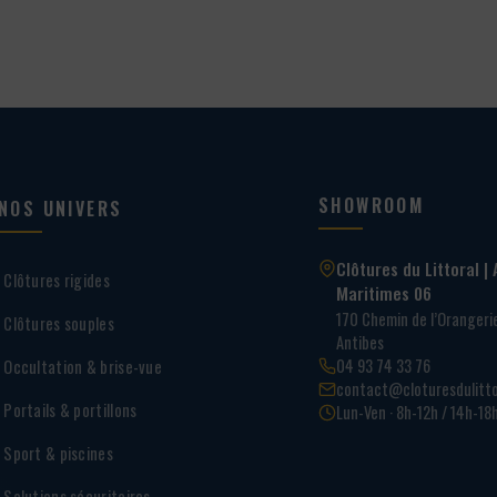
SHOWROOM
NOS UNIVERS
Clôtures du Littoral | 
Clôtures rigides
Maritimes 06
170 Chemin de l’Oranger
Clôtures souples
Antibes
04 93 74 33 76
Occultation & brise-vue
contact@cloturesdulitto
Portails & portillons
Lun-Ven · 8h-12h / 14h-18
Sport & piscines
Solutions sécuritaires