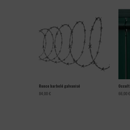
Ronce barbelé galvanisé
Occult
84,00
€
66,00