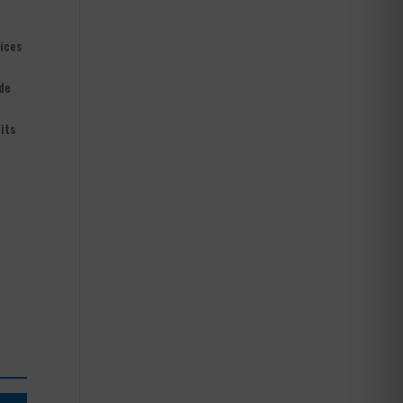
vices
 de
its
0