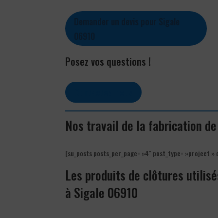
Demander un devis pour Sigale
06910
Posez vos questions !
Contactez-nous
Nos travail de la fabrication d
[su_posts posts_per_page= »4″ post_type= »project » 
Les produits de clôtures utilisé
à Sigale 06910