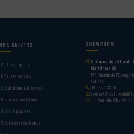
SHOWROOM
NOS UNIVERS
Clôtures du Littoral | 
Clôtures rigides
Maritimes 06
170 Chemin de l’Oranger
Clôtures souples
Antibes
04 93 74 33 76
Occultation & brise-vue
contact@cloturesdulitto
Portails & portillons
Lun-Ven · 8h-12h / 14h-18
Sport & piscines
Solutions sécuritaires