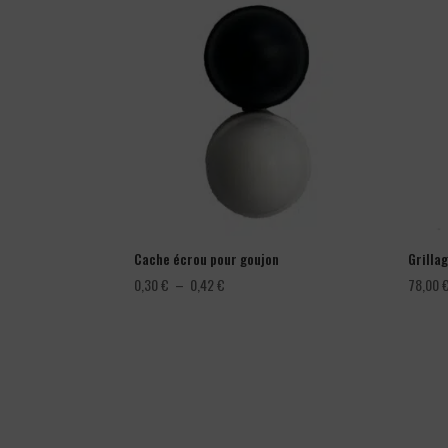
Cache écrou pour goujon
Grillag
Plage
0,30
€
–
0,42
€
78,00
de
prix :
0,30 €
à
0,42 €