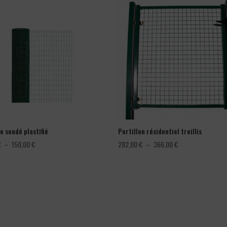
e soudé plastifié
Portillon résidentiel treillis
Plage
Plage
€
–
150,00
€
282,00
€
–
366,00
€
de
de
prix :
prix :
78,00 €
282,00 €
à
à
150,00 €
366,00 €