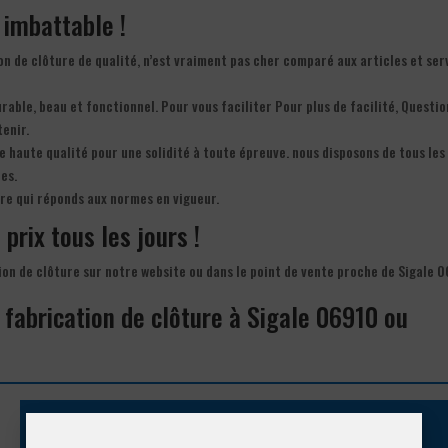
f imbattable !
on de clôture de qualité, n’est vraiment pas cher comparé aux articles et ser
urable, beau et fonctionnel. Pour vous faciliter Pour plus de facilité, Questio
tenir.
e haute qualité pour une solidité à toute épreuve. nous disposons de tous les
es.
re qui réponds aux normes en vigueur.
 prix tous les jours !
tion de clôture sur notre website ou dans le point de vente proche de Sigale 
 fabrication de clôture à Sigale 06910 ou