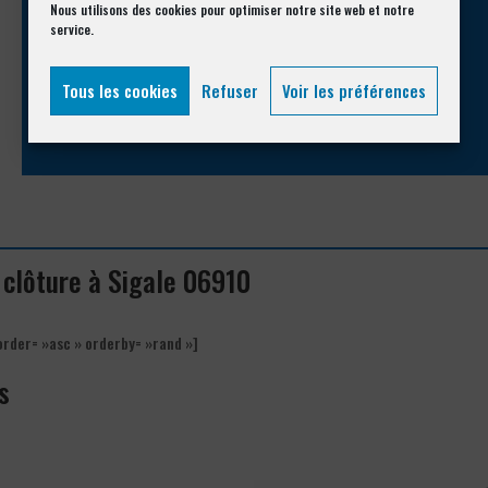
Appelez-nous !
Nous utilisons des cookies pour optimiser notre site web et notre
service.
Vous souhaitez avoir des informations complémentaires ?
Tous les cookies
Refuser
Voir les préférences
04 93 74 33 76
e clôture à Sigale 06910
order= »asc » orderby= »rand »]
s