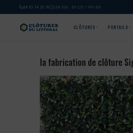
04 93 74 33 76
LUN-VEN · 8H-12H / 14H-18H
CLÔTURES
PORTAILS
la fabrication de clôture S