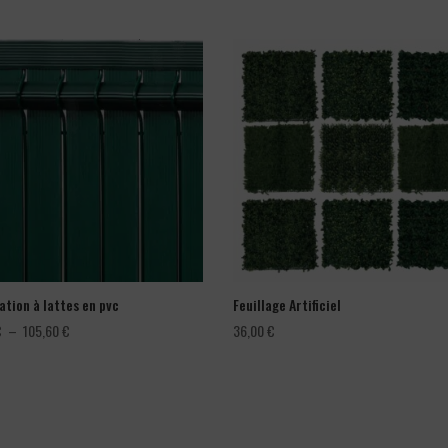
ation à lattes en pvc
Feuillage Artificiel
Plage
€
–
105,60
€
36,00
€
de
prix :
66,00 €
à
105,60 €