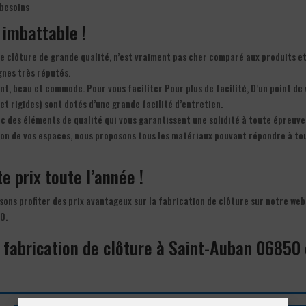
 besoins
f imbattable !
 de clôture de grande qualité, n’est vraiment pas cher comparé aux produits e
gnes très réputés.
nt, beau et commode. Pour vous faciliter Pour plus de facilité, D’un point de
et rigides) sont dotés d’une grande facilité d’entretien.
ec des éléments de qualité qui vous garantissent une solidité à toute épreuve
ation de vos espaces, nous proposons tous les matériaux pouvant répondre à to
te prix toute l’année !
aisons profiter des prix avantageux sur la fabrication de clôture sur notre web
0.
a fabrication de clôture à Saint-Auban 06850