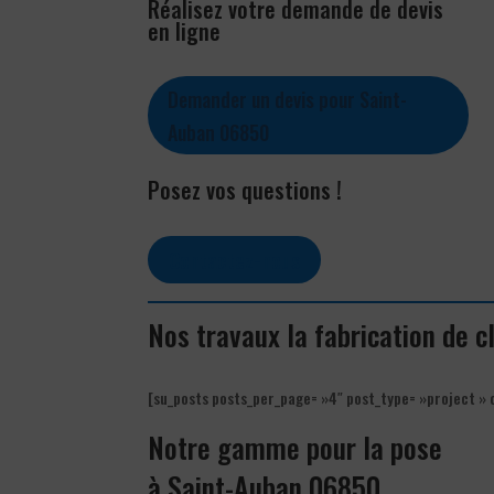
Réalisez votre demande de devis
en ligne
Demander un devis pour Saint-
Auban 06850
Posez vos questions !
Contactez-nous
Nos travaux la fabrication de 
[su_posts posts_per_page= »4″ post_type= »project » 
Notre gamme pour la pose
à Saint-Auban 06850