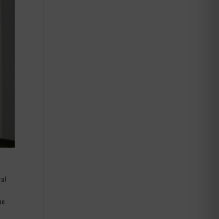
ral
ue