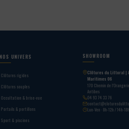
SHOWROOM
NOS UNIVERS
Clôtures du Littoral | 
Clôtures rigides
Maritimes 06
170 Chemin de l’Oranger
Clôtures souples
Antibes
04 93 74 33 76
Occultation & brise-vue
contact@cloturesdulitto
Portails & portillons
Lun-Ven · 8h-12h / 14h-18
Sport & piscines