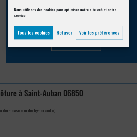
Nous utilisons des cookies pour optimiser notre site web et notre
Appelez-nous !
service.
Vous souhaitez avoir des informations complémentaires ?
Tous les cookies
Refuser
Voir les préférences
04 93 74 33 76
clôture à Saint-Auban 06850
order= »asc » orderby= »rand »]