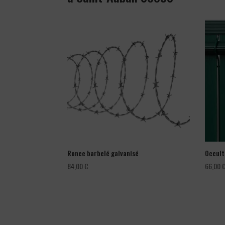
Ronce barbelé galvanisé
Occult
84,00
€
66,00