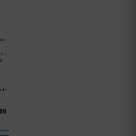
t
 vue
 sur
ut
site
 ou