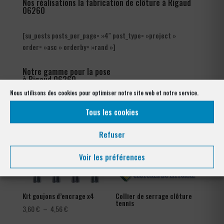
Nos réalisations la fabrication de clôture à Rigaud
06260
[su_posts posts_per_page= »4″ post_type= »project »
order= »asc » orderby= »rand »]
Notre gamme pour la pose
à Rigaud 06260
Nous utilisons des cookies pour optimiser notre site web et notre service.
Tous les cookies
Refuser
Voir les préférences
Kit goujons d’encrage x4
Collier de serrage clôture
tennis
Plage
3,60
€
–
4,56
€
de