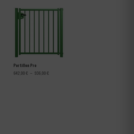
prix :
3,60 €
à
4,56 €
Portillon Pro
Plage
642,00
€
–
936,00
€
de
prix :
642,00 €
à
936,00 €