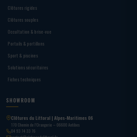
Clôtures rigides
Clôtures souples
Occultation & brise-vue
Portails & portillons
Sport & piscines
Solutions sécuritaires
Fiches techniques
SHOWROOM
Clôtures du Littoral | Alpes-Maritimes 06
170 Chemin de l’Orangerie – 06600 Antibes
04 93 74 33 76
contact@cloturesdulittoral.fr