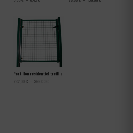
de
de
prix :
prix :
0,30 €
78,00 €
à
à
0,42 €
150,00 €
Portillon résidentiel treillis
Plage
282,00
€
–
366,00
€
de
prix :
282,00 €
à
366,00 €