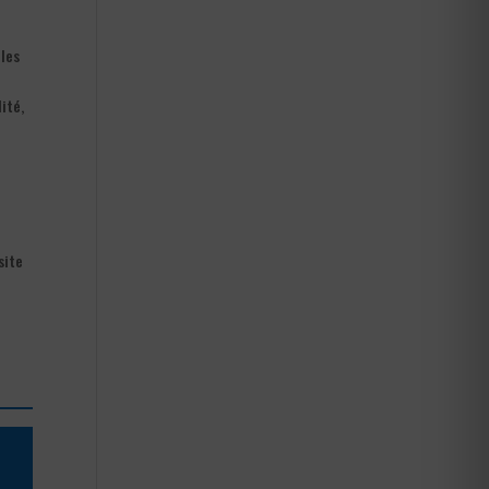
cles
ité,
site