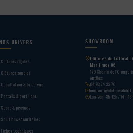
SHOWROOM
NOS UNIVERS
Clôtures du Littoral | 
Clôtures rigides
Maritimes 06
170 Chemin de l’Oranger
Clôtures souples
Antibes
04 93 74 33 76
Occultation & brise-vue
contact@cloturesdulitto
Portails & portillons
Lun-Ven · 8h-12h / 14h-18
Sport & piscines
Solutions sécuritaires
Fiches techniques