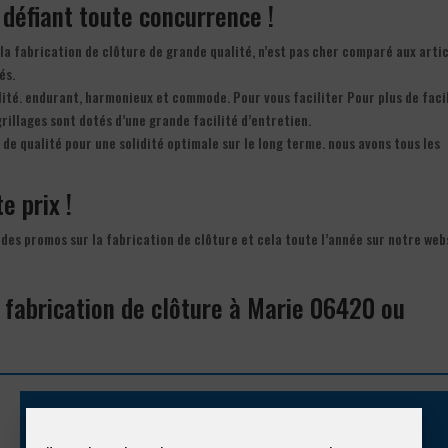
t défiant toute concurrence !
la fabrication de clôture de grande qualité, n’est pas cher comparé aux arti
és.
alité. endurant, harmonieux et commode. Pour vous faciliter Pour plus de facil
rillages sont dotés d’une grande facilité d’entretien.
de qualité pour une solidité optimale sur le long terme. nous avons tous les
e prix !
 des promos sur la fabrication de clôture et cela toute l’année sur notre web
.
a fabrication de clôture à Marie 06420 ou
Appelez-nous !