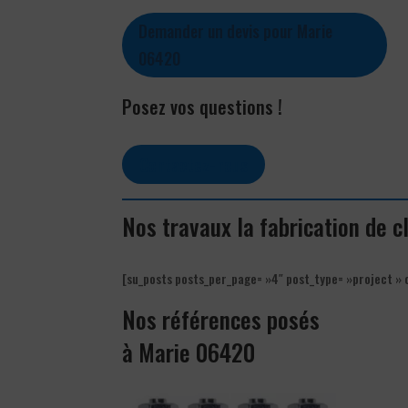
Demander un devis pour Marie
06420
Posez vos questions !
Contactez-nous
Nos travaux la fabrication de 
[su_posts posts_per_page= »4″ post_type= »project » 
Nos références posés
à Marie 06420