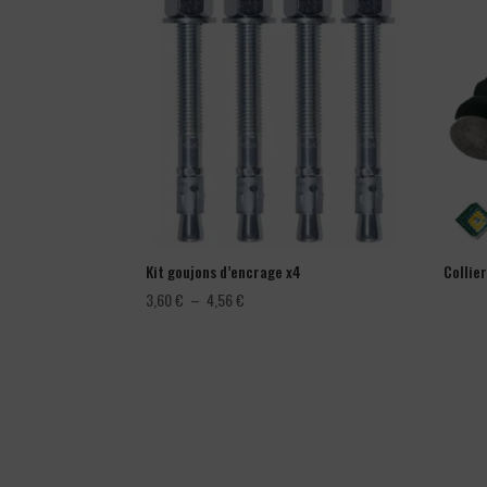
Kit goujons d’encrage x4
Collie
Plage
3,60
€
–
4,56
€
de
prix :
3,60 €
à
4,56 €