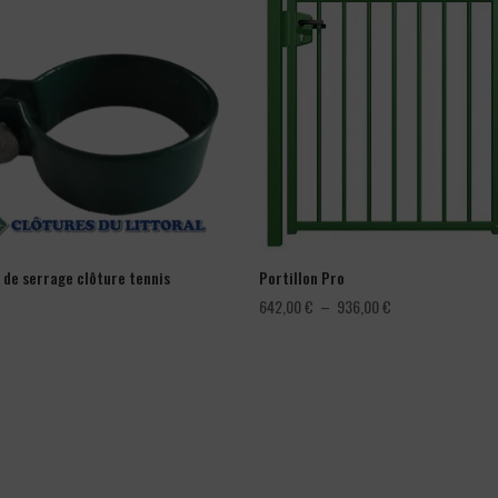
r de serrage clôture tennis
Portillon Pro
Plage
642,00
€
–
936,00
€
de
prix :
642,00 €
à
936,00 €