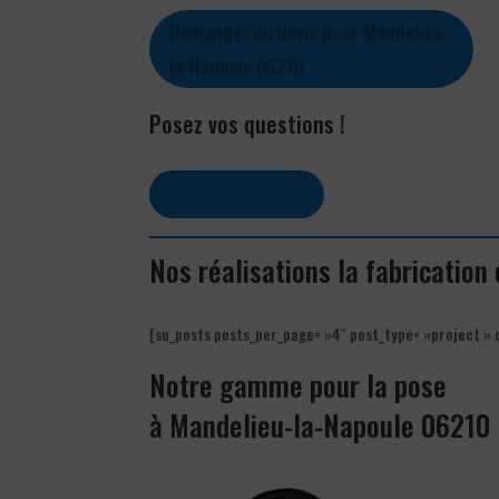
Demander un devis pour Mandelieu-
la-Napoule 06210
Posez vos questions !
Contactez-nous
Nos réalisations la fabricatio
[su_posts posts_per_page= »4″ post_type= »project » 
Notre gamme pour la pose
à Mandelieu-la-Napoule 06210