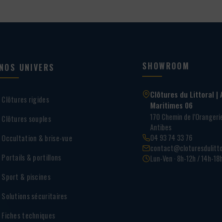
SHOWROOM
NOS UNIVERS
Clôtures du Littoral | 
Clôtures rigides
Maritimes 06
170 Chemin de l’Oranger
Clôtures souples
Antibes
04 93 74 33 76
Occultation & brise-vue
contact@cloturesdulitto
Portails & portillons
Lun-Ven · 8h-12h / 14h-18
Sport & piscines
Solutions sécuritaires
Fiches techniques