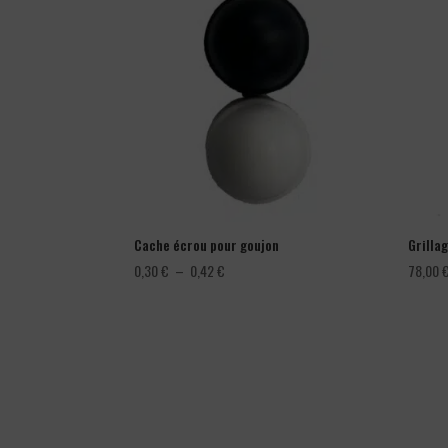
Cache écrou pour goujon
Grillag
Plage
0,30
€
–
0,42
€
78,00
de
prix :
0,30 €
à
0,42 €