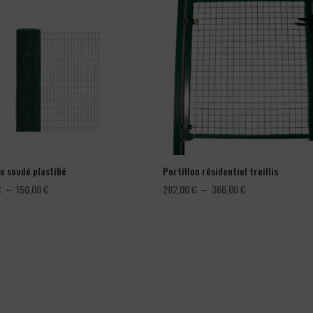
e soudé plastifié
Portillon résidentiel treillis
Plage
Plage
€
–
150,00
€
282,00
€
–
366,00
€
de
de
prix :
prix :
78,00 €
282,00 €
à
à
150,00 €
366,00 €