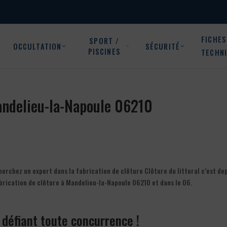
FICHES
SPORT /
OCCULTATION
SÉCURITÉ
PISCINES
TECHN
Mandelieu-la-Napoule 06210
rchez un expert dans la fabrication de clôture Clôture du littoral c’est de
abrication de clôture à Mandelieu-la-Napoule 06210 et dans le 06.
f défiant toute concurrence !