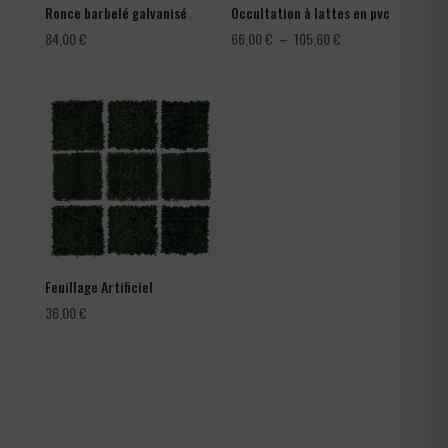
Ronce barbelé galvanisé
Occultation à lattes en pvc
Plage
84,00
€
66,00
€
–
105,60
€
de
prix :
66,00 €
à
105,60 €
Feuillage Artificiel
36,00
€