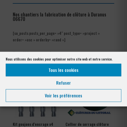
Nos chantiers la fabrication de clôture à Duranus
06670
[su_posts posts_per_page= »4″ post_type= »project »
order= »asc » orderby= »rand »]
Nos références posés
à Duranus 06670
Nous utilisons des cookies pour optimiser notre site web et notre service.
Tous les cookies
Refuser
Voir les préférences
Kit goujons d’encrage x4
Collier de serrage clôture