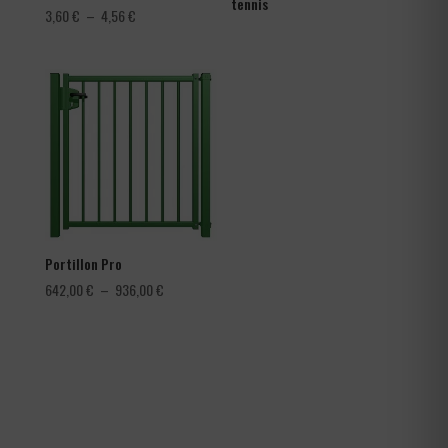
tennis
Plage
3,60
€
–
4,56
€
de
prix :
3,60 €
à
4,56 €
Portillon Pro
Plage
642,00
€
–
936,00
€
de
prix :
642,00 €
à
936,00 €