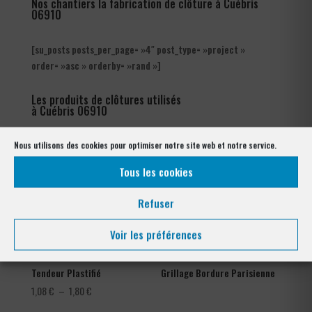
Nos chantiers la fabrication de clôture à Cuébris
06910
[su_posts posts_per_page= »4″ post_type= »project »
order= »asc » orderby= »rand »]
Les produits de clôtures utilisés
à Cuébris 06910
Nous utilisons des cookies pour optimiser notre site web et notre service.
Tous les cookies
Refuser
Voir les préférences
Tendeur Plastifié
Grillage Bordure Parisienne
Plage
1,08
€
–
1,80
€
de