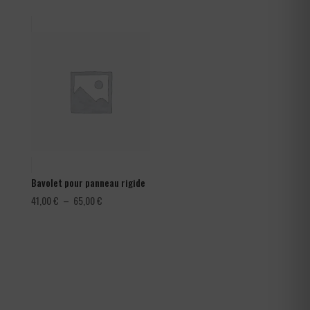
prix :
1,08 €
à
1,80 €
Bavolet pour panneau rigide
Plage
41,00
€
–
65,00
€
de
prix :
41,00 €
à
65,00 €