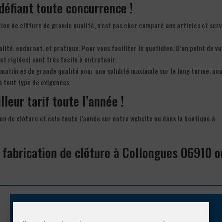
 défiant toute concurrence !
tion de clôture de grande qualité, n’est pas cher comparé aux articles et ser
lité. endurant, et pratique. Pour vous faciliter le quotidien, D’un point de v
et rigides) sont très facile à entretenir.
matières de grande qualité pour une solidité maximale sur le long terme. no
à tout type de exigences.
lleur tarif toute l’année !
on de clôture et cela toute l’année sur notre website ou dans la boutique à
a fabrication de clôture à Collongues 06910 o
Appelez-nous !