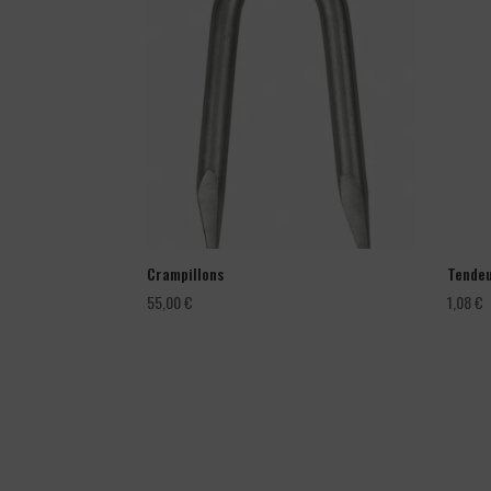
Crampillons
Tendeu
55,00
€
1,08
€