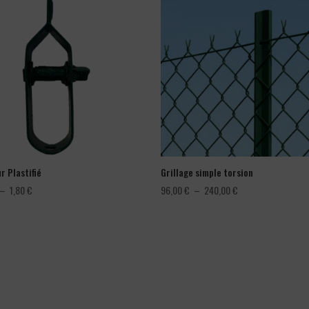
r Plastifié
Grillage simple torsion
Plage
Plage
–
1,80
€
96,00
€
–
240,00
€
de
de
prix :
prix :
1,08 €
96,00 €
à
à
1,80 €
240,00 €