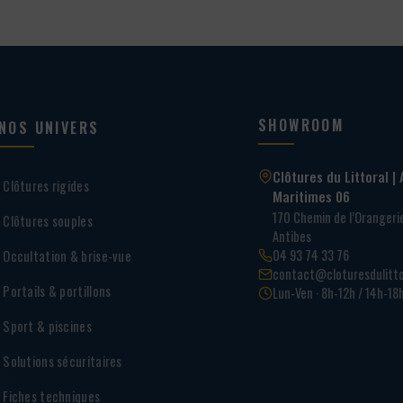
SHOWROOM
NOS UNIVERS
Clôtures du Littoral | 
Clôtures rigides
Maritimes 06
170 Chemin de l’Oranger
Clôtures souples
Antibes
04 93 74 33 76
Occultation & brise-vue
contact@cloturesdulitto
Portails & portillons
Lun-Ven · 8h-12h / 14h-18
Sport & piscines
Solutions sécuritaires
Fiches techniques