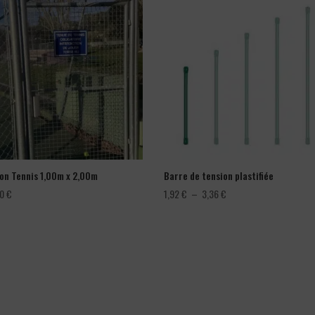
lon Tennis 1,00m x 2,00m
Barre de tension plastifiée
Plage
00
€
1,92
€
–
3,36
€
de
prix :
1,92 €
à
3,36 €