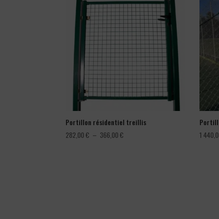
Portillon résidentiel treillis
Portil
Plage
282,00
€
–
366,00
€
1 440,
de
prix :
282,00 €
à
366,00 €