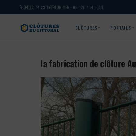
04 93 74 33 76
LUN-VEN · 8H-12H / 14H-18H
CLÔTURES
PORTAILS
la fabrication de clôture 