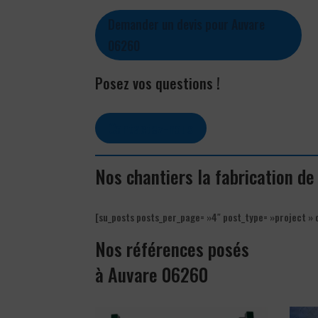
Demander un devis pour Auvare
06260
Posez vos questions !
Contactez-nous
Nos chantiers la fabrication d
[su_posts posts_per_page= »4″ post_type= »project » 
Nos références posés
à Auvare 06260