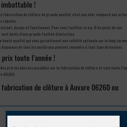
f imbattable !
la fabrication de clôture de grande qualité, n’est pas cher comparé aux artic
ès réputés.
ésistant, design et fonctionnel. Pour vous faciliter la vie, D’un point de vue
) sont dotés d’une grande facilité d’entretien.
e haute qualité qui vous garantissent une solidité optimale sur le long terme
us disposons de tous les matériaux pouvant répondre à tout type de besoins.
 prix toute l’année !
des prix les plus bas possibles sur la fabrication de clôture et cela toute l’a
are 06260.
a fabrication de clôture à Auvare 06260 ou
Appelez-nous !