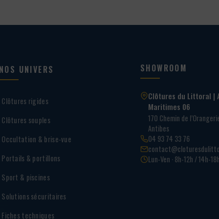
SHOWROOM
NOS UNIVERS
Clôtures du Littoral | 
Clôtures rigides
Maritimes 06
170 Chemin de l’Oranger
Clôtures souples
Antibes
04 93 74 33 76
Occultation & brise-vue
contact@cloturesdulitto
Portails & portillons
Lun-Ven · 8h-12h / 14h-18
Sport & piscines
Solutions sécuritaires
Fiches techniques