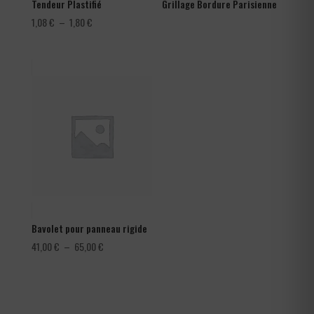
Tendeur Plastifié
Grillage Bordure Parisienne
Plage
1,08
€
–
1,80
€
de
prix :
1,08 €
à
1,80 €
Bavolet pour panneau rigide
Plage
41,00
€
–
65,00
€
de
prix :
41,00 €
à