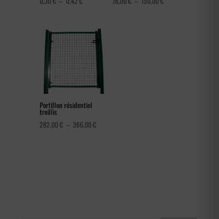
Plage
Plage
0,30
€
–
0,42
€
78,00
€
–
150,00
€
de
de
prix :
prix :
0,30 €
78,00 €
à
à
0,42 €
150,00 €
Portillon résidentiel
treillis
Plage
282,00
€
–
366,00
€
de
prix :
282,00 €
à
366,00 €