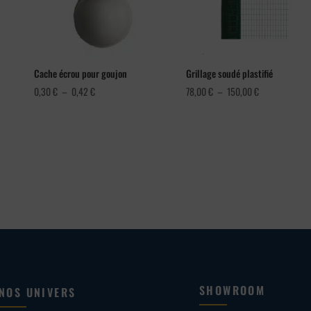
Cache écrou pour goujon
Grillage soudé plastifié
Plage
Plage
0,30
€
–
0,42
€
78,00
€
–
150,00
€
de
de
prix :
prix :
0,30 €
78,00 €
à
à
0,42 €
150,00 €
SHOWROOM
NOS UNIVERS