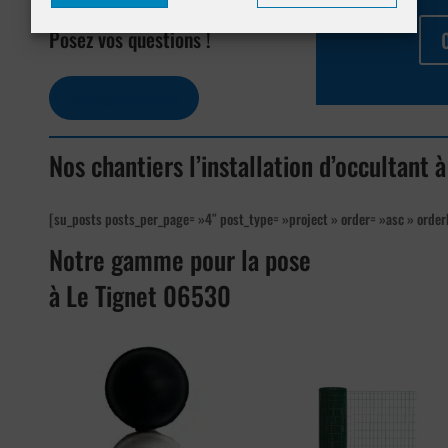
Posez vos questions !
Contactez-nous
Nos chantiers l’installation d’occultant
[su_posts posts_per_page= »4″ post_type= »project » order= »asc » order
Notre gamme pour la pose
à Le Tignet 06530