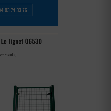
04 93 74 33 76
 à Le Tignet 06530
by= »rand »]