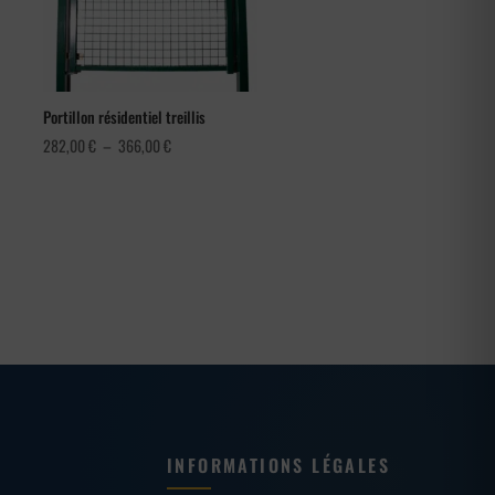
Portillon résidentiel treillis
Plage
282,00
€
–
366,00
€
de
prix :
282,00 €
à
366,00 €
INFORMATIONS LÉGALES