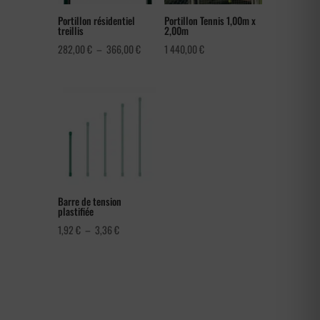
Portillon résidentiel
Portillon Tennis 1,00m x
treillis
2,00m
Plage
282,00
€
–
366,00
€
1 440,00
€
de
prix :
282,00 €
à
366,00 €
Barre de tension
plastifiée
Plage
1,92
€
–
3,36
€
de
prix :
1,92 €
à
3,36 €