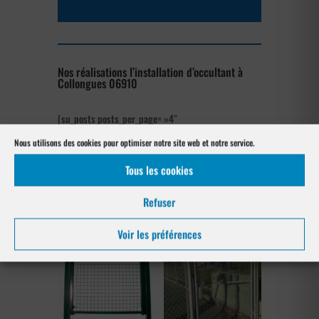
Nos réalisations l’installation d’occultant à
Collongues 06910
[su_posts posts_per_page= »4″
post_type= »project » order= »asc »
Nous utilisons des cookies pour optimiser notre site web et notre service.
orderby= »rand »]
Tous les cookies
Les produits de clôtures utilisés
à Collongues 06910
Refuser
Voir les préférences