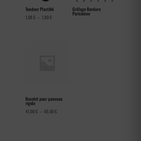
Tendeur Plastifié
Grillage Bordure
Parisienne
Plage
1,08
€
–
1,80
€
de
prix :
1,08 €
à
1,80 €
Bavolet pour panneau
rigide
Plage
41,00
€
–
65,00
€
de
prix :
41,00 €
à