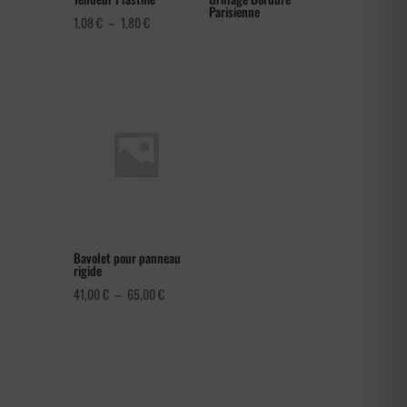
Parisienne
Plage
1,08
€
–
1,80
€
de
prix :
1,08 €
à
1,80 €
Bavolet pour panneau
rigide
Plage
41,00
€
–
65,00
€
de
prix :
41,00 €
à
65,00 €