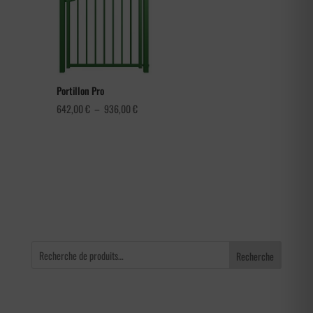
à
4,56 €
Portillon Pro
Plage
642,00
€
–
936,00
€
de
prix :
642,00 €
à
936,00 €
Recherche