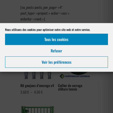
[su_posts posts_per_page= »4″
post_type= »project » order= »asc »
orderby= »rand »]
Nous utilisons des cookies pour optimiser notre site web et notre service.
Nos références posés
à Ascros 06260
Tous les cookies
Refuser
Voir les préférences
Kit goujons d’encrage x4
Collier de serrage
clôture tennis
Plage
3,60
€
–
4,56
€
de
prix :
3,60 €