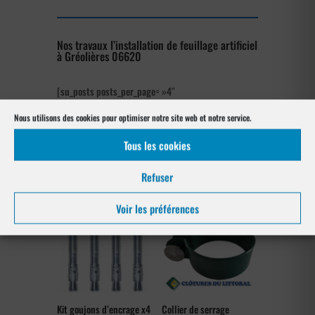
Nos travaux l’installation de feuillage artificiel
à Gréolières 06620
[su_posts posts_per_page= »4″
post_type= »project » order= »asc »
Nous utilisons des cookies pour optimiser notre site web et notre service.
orderby= »rand »]
Tous les cookies
Nos références posés
à Gréolières 06620
Refuser
Voir les préférences
Kit goujons d’encrage x4
Collier de serrage