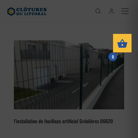
0
l’installation de feuillage artificiel Gréolières 06620