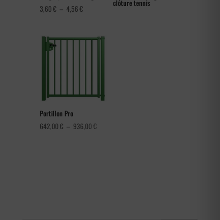
clôture tennis
Plage
3,60
€
–
4,56
€
de
prix :
3,60 €
à
4,56 €
Portillon Pro
Plage
642,00
€
–
936,00
€
de
prix :
642,00 €
à
936,00 €