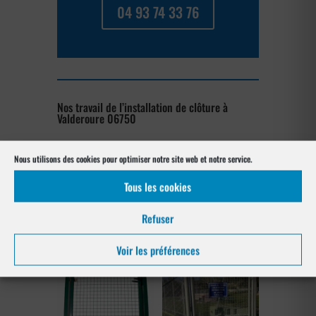
04 93 74 33 76
Nos travail de l’installation de clôture à
Valderoure 06750
[su_posts posts_per_page= »4″
Nous utilisons des cookies pour optimiser notre site web et notre service.
post_type= »project » order= »asc »
Tous les cookies
orderby= »rand »]
Refuser
Nos références posés
à Valderoure 06750
Voir les préférences