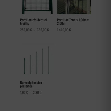
Portillon résidentiel
Portillon Tennis 1,00m x
treillis
2,00m
Plage
282,00
€
–
366,00
€
1 440,00
€
de
prix :
282,00 €
à
366,00 €
Barre de tension
plastifiée
Plage
1,92
€
–
3,36
€
de
prix :
1,92 €