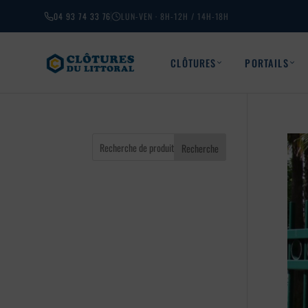
04 93 74 33 76
LUN-VEN · 8H-12H / 14H-18H
CLÔTURES
PORTAILS
Recherche