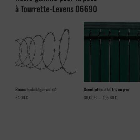
à Tourrette-Levens 06690
Ronce barbelé galvanisé
Occultation à lattes en pvc
Plage
84,00
€
66,00
€
–
105,60
€
de
prix :
66,00 €
à
105,60 €