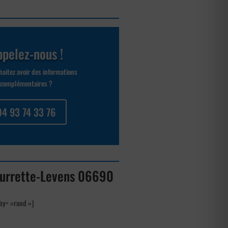
pelez-nous !
aitez avoir des informations
complémentaires ?
04 93 74 33 76
 Tourrette-Levens 06690
by= »rand »]