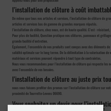
Appelez-nous pour une proposition
l’installation de clôture à coût imbattabl
De même que tous nos articles et services, l’installation de clôture de gr
articles et services bas de gamme de grandes marques réputés.
l’installation de clôture, chez nous, est de haute qualité. C’est : résistant,
Pour plus de facilité, Question pratique nos clôtures, panneaux et grillage
grande facilité d’entretien.
Également, l’ensemble de nos produits sont conçus avec des éléments de 
solidité optimale sur le long terme. De la délimitation à la valorisation d
matériaux et services pouvant répondre à tout type de contraintes.
Nous vous recommandons pour l’installation de clôture qui respecte les n
avec l’ensemble de vos besoins.
l’installation de clôture au juste prix tou
nous vous faisons profiter des promos sur l’installation de clôture sur not
proximité de Tourrette-Levens 06690.
Vous souhaitez un devis pour l’installati
Tourrette-Levens 06690 ou ailleurs ?