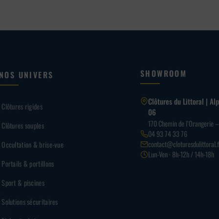
SHOWROOM
NOS UNIVERS
Clôtures du Littoral | A
Clôtures rigides
06
170 Chemin de l’Orangerie 
Clôtures souples
04 93 74 33 76
contact@cloturesdulittoral.f
Occultation & brise-vue
Lun-Ven · 8h-12h / 14h-18h
Portails & portillons
Sport & piscines
Solutions sécuritaires