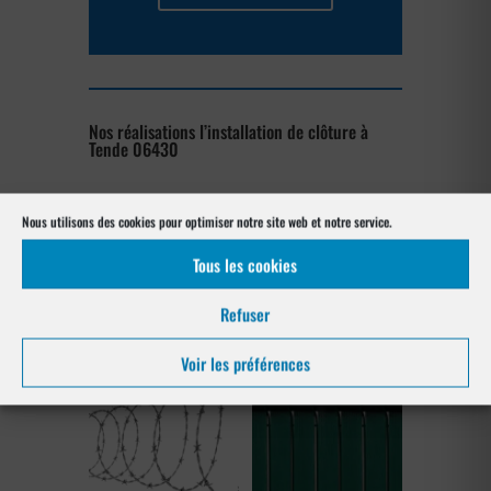
Nos réalisations l’installation de clôture à
Tende 06430
[su_posts posts_per_page= »4″
Nous utilisons des cookies pour optimiser notre site web et notre service.
post_type= »project » order= »asc »
orderby= »rand »]
Tous les cookies
Les produits de clôtures utilisés
Refuser
à Tende 06430
Voir les préférences