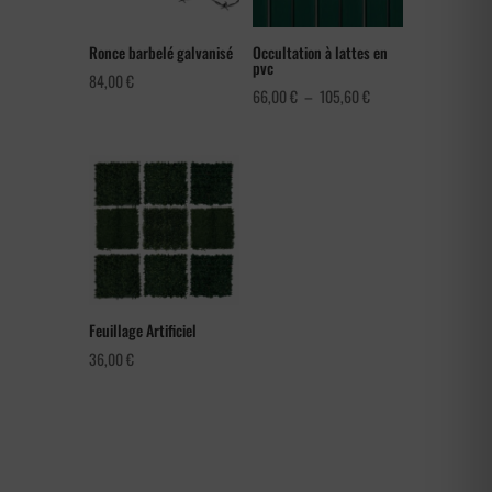
Ronce barbelé galvanisé
Occultation à lattes en
pvc
84,00
€
Plage
66,00
€
–
105,60
€
de
prix :
66,00 €
à
105,60 €
Feuillage Artificiel
36,00
€