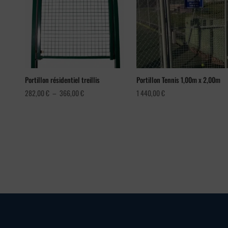
Portillon résidentiel treillis
Portillon Tennis 1,00m x 2,00m
Plage
282,00
€
–
366,00
€
1 440,00
€
de
prix :
282,00 €
à
366,00 €