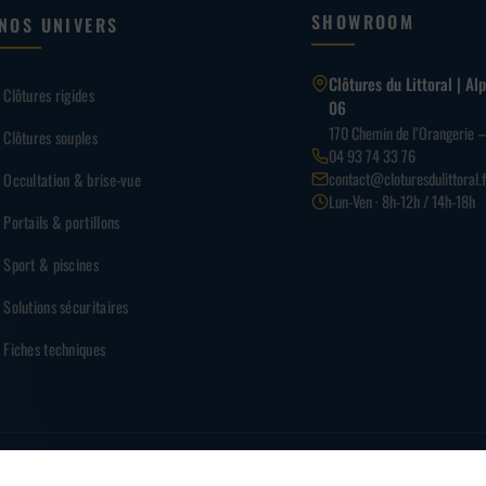
SHOWROOM
NOS UNIVERS
Clôtures du Littoral | A
Clôtures rigides
06
170 Chemin de l’Orangerie 
Clôtures souples
04 93 74 33 76
contact@cloturesdulittoral.f
Occultation & brise-vue
Lun-Ven · 8h-12h / 14h-18h
Portails & portillons
Sport & piscines
Solutions sécuritaires
Fiches techniques
PAI