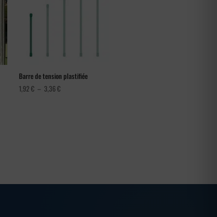
Barre de tension plastifiée
Plage
1,92
€
–
3,36
€
de
prix :
1,92 €
à
3,36 €