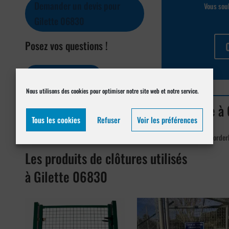
Demander un devis pour
Vous souh
Gilette 06830
Posez vos questions !
Contactez-nous
Nous utilisons des cookies pour optimiser notre site web et notre service.
Nos chantiers l’installation de clôture 
Tous les cookies
Refuser
Voir les préférences
[su_posts posts_per_page= »4″ post_type= »project » order= »asc » order
Les produits de clôtures utilisés
à Gilette 06830