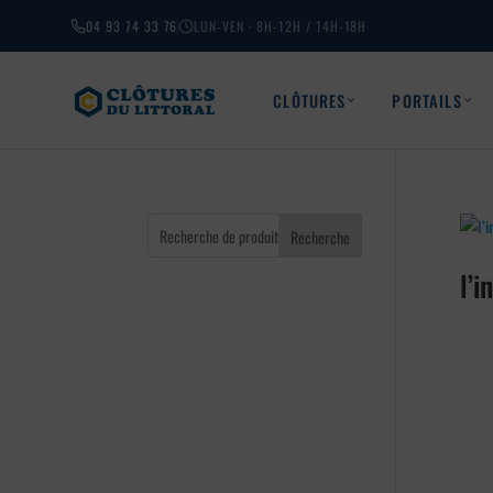
04 93 74 33 76
LUN-VEN · 8H-12H / 14H-18H
CLÔTURES
PORTAILS
Recherche
l’i