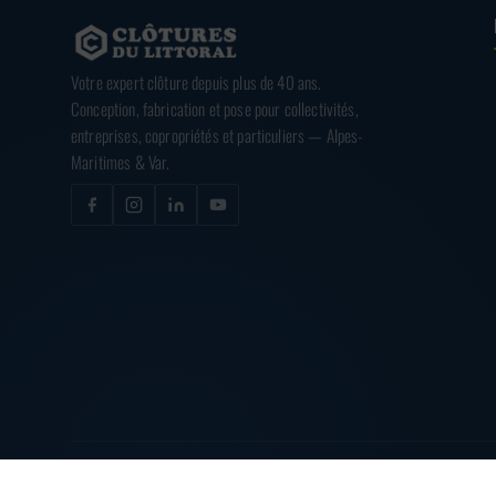
Votre expert clôture depuis plus de 40 ans.
Conception, fabrication et pose pour collectivités,
entreprises, copropriétés et particuliers — Alpes-
Maritimes & Var.
© 2026
CLÔTURES DU LITTORAL
— TOUS DROITS RÉSERVÉS