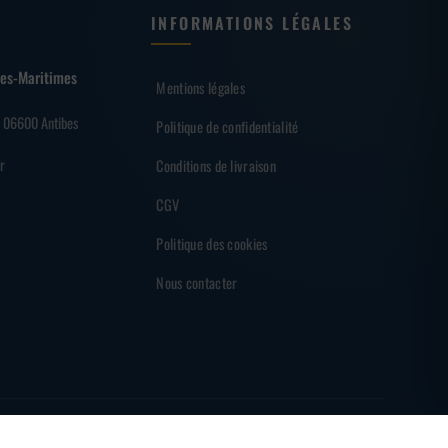
INFORMATIONS LÉGALES
lpes-Maritimes
Mentions légales
– 06600 Antibes
Politique de confidentialité
r
Conditions de livraison
CGV
Politique des cookies
Nous contacter
EMENT SÉCURISÉ
PARTENAIRE DES SHARKS D'ANTIBES
MADE BY
BRAINF