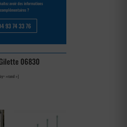
aitez avoir des informations
complémentaires ?
04 93 74 33 76
à Gilette 06830
by= »rand »]