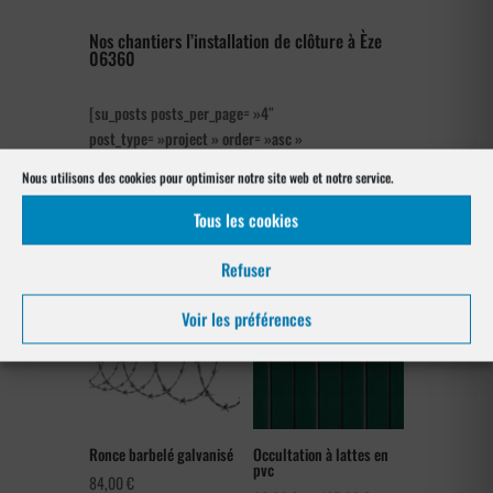
Nos chantiers l’installation de clôture à Èze
06360
[su_posts posts_per_page= »4″
post_type= »project » order= »asc »
orderby= »rand »]
Nous utilisons des cookies pour optimiser notre site web et notre service.
Nos références posés
Tous les cookies
à Èze 06360
Refuser
Voir les préférences
Ronce barbelé galvanisé
Occultation à lattes en
pvc
84,00
€