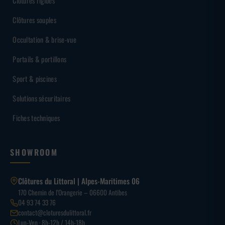
Clôtures rigides
Clôtures souples
Occultation & brise-vue
Portails & portillons
Sport & piscines
Solutions sécuritaires
Fiches techniques
SHOWROOM
Clôtures du Littoral | Alpes-Maritimes 06
170 Chemin de l’Orangerie – 06600 Antibes
04 93 74 33 76
contact@cloturesdulittoral.fr
Lun-Ven · 8h-12h / 14h-18h