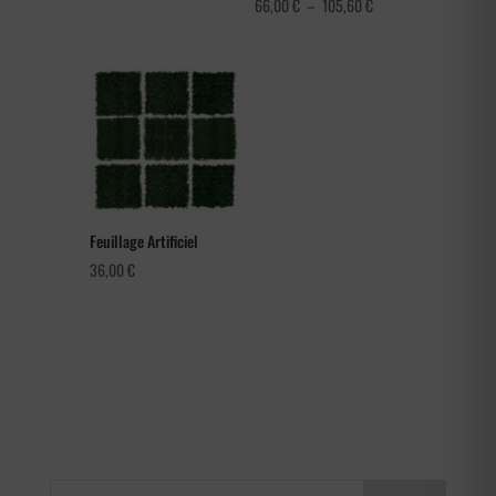
Plage
66,00
€
–
105,60
€
de
prix :
66,00 €
à
105,60 €
Feuillage Artificiel
36,00
€