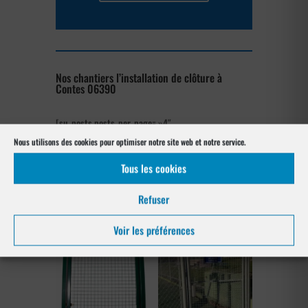
Nos chantiers l’installation de clôture à
Contes 06390
[su_posts posts_per_page= »4″
post_type= »project » order= »asc »
Nous utilisons des cookies pour optimiser notre site web et notre service.
orderby= »rand »]
Tous les cookies
Notre gamme pour la pose
à Contes 06390
Refuser
Voir les préférences