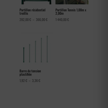
Portillon résidentiel
Portillon Tennis 1,00m x
treillis
2,00m
Plage
282,00
€
–
366,00
€
1 440,00
€
de
prix :
282,00 €
à
366,00 €
Barre de tension
plastifiée
Plage
1,92
€
–
3,36
€
de
prix :
1,92 €
à
3,36 €