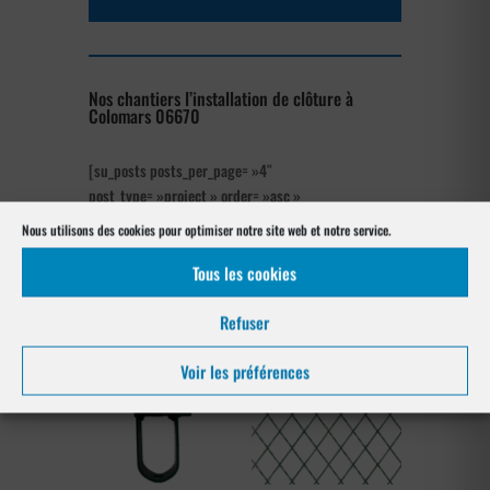
Nos chantiers l’installation de clôture à
Colomars 06670
[su_posts posts_per_page= »4″
post_type= »project » order= »asc »
orderby= »rand »]
Nous utilisons des cookies pour optimiser notre site web et notre service.
Tous les cookies
Notre gamme pour la pose
à Colomars 06670
Refuser
Voir les préférences