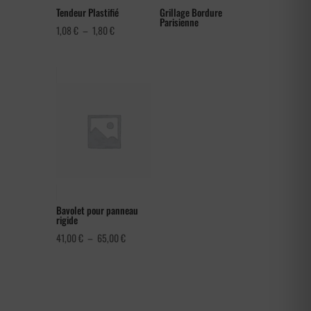
Tendeur Plastifié
Grillage Bordure
Parisienne
Plage
1,08
€
–
1,80
€
de
prix :
1,08 €
à
1,80 €
Bavolet pour panneau
rigide
Plage
41,00
€
–
65,00
€
de
prix :
41,00 €
à