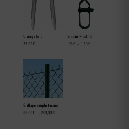
Crampillons
Tendeur Plastifié
Plage
55,00
€
1,08
€
–
1,80
€
de
prix :
1,08 €
à
1,80 €
Grillage simple torsion
Plage
96,00
€
–
240,00
€
de
prix :