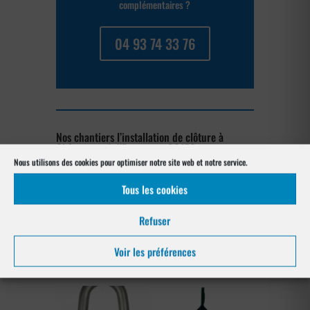
complémentaires ?
04 93 74 33 76
Nos chantiers l’installation de clôture à
Châteauneuf-d’Entraunes 06470
Nous utilisons des cookies pour optimiser notre site web et notre service.
[su_posts posts_per_page= »4″
Tous les cookies
post_type= »project » order= »asc »
orderby= »rand »]
Refuser
Notre gamme pour la pose
Voir les préférences
à Châteauneuf-d’Entraunes 06470