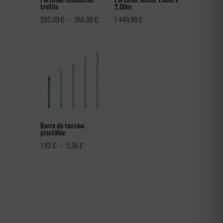
treillis
2,00m
Plage
282,00
€
–
366,00
€
1 440,00
€
de
prix :
282,00 €
à
366,00 €
Barre de tension
plastifiée
Plage
1,92
€
–
3,36
€
de
prix :
1,92 €
à
3,36 €