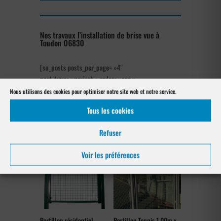
Nos travaux l’installation de brise vue à
Toudon 06830
[su_posts posts_per_page= »4″
post_type= »project » order= »asc »
orderby= »rand »]
Nous utilisons des cookies pour optimiser notre site web et notre service.
Tous les cookies
Notre gamme pour la pose
à Toudon 06830
Refuser
Voir les préférences
Portillon résidentiel
Portillon Tennis 1,00m x