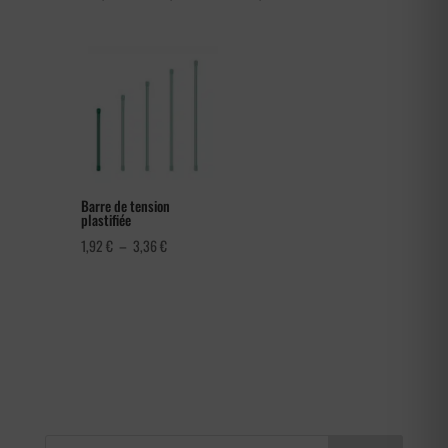
de
prix :
282,00 €
à
366,00 €
Barre de tension
plastifiée
Plage
1,92
€
–
3,36
€
de
prix :
1,92 €
à
3,36 €