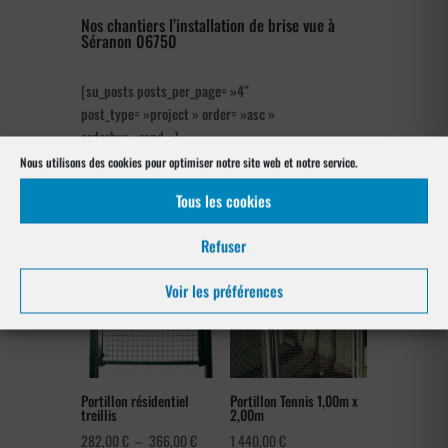
Nos chantiers l’installation de brise vue à
Séranon 06750
[su_posts posts_per_page= »4″
post_type= »project » order= »asc »
orderby= »rand »]
Nous utilisons des cookies pour optimiser notre site web et notre service.
Nos références posés
Tous les cookies
à Séranon 06750
Refuser
Voir les préférences
Portillon résidentiel
Portillon Tennis 1,00m x
treillis
2,00m
Plage
282,00
€
–
366,00
€
1 440,00
€