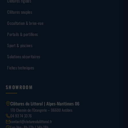
Clôtures rigides
Clôtures souples
Occultation & brise-vue
Portails & portillons
Sport & piscines
Solutions sécuritaires
Fiches techniques
SHOWROOM
Clôtures du Littoral | Alpes-Maritimes 06
170 Chemin de l’Orangerie – 06600 Antibes
04 93 74 33 76
contact@cloturesdulittoral.fr
Lun-Ven · 8h-12h / 14h-18h