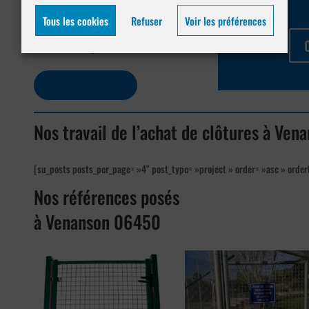
Venanson 06450
Tous les cookies
Refuser
Voir les préférences
Posez vos questions !
Contactez-nous
Nos travail de l’achat de clôtures à Ve
[su_posts posts_per_page= »4″ post_type= »project » order= »asc » order
Nos références posés
à Venanson 06450