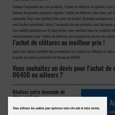
Comme l’ensemble des nos produits, l’achat de clôtures de qualité, n’est 
lowcost de grandes marques réputés. l’achat de clôtures, chez nous, est de
commode. Pour vous faciliter Pour plus de facilité, Question pratique nos c
sont facile à entretenir. Aussi, l’ensemble de nos produits sont fabriqués
une solidité optimale sur le long terme. nous vendons tous les produits r
recommandons pour l’achat de clôtures qui respecte les normes de sécuri
l’achat de clôtures au meilleur prix !
nous vous faisons profiter des promotions sur l’achat de clôtures et cela t
le point de vente à proximité de Venanson 06450.
Vous souhaitez un devis pour l’achat de
06450 ou ailleurs ?
Réalisez votre demande de
devis en ligne
Ap
Nous utilisons des cookies pour optimiser notre site web et notre service.
Demander un devis pour
Vous souh