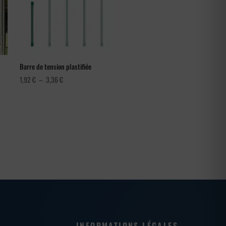
Barre de tension plastifiée
Plage
1,92
€
–
3,36
€
de
prix :
1,92 €
à
3,36 €
INFORMATIONS LÉGALES