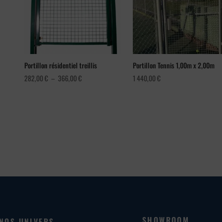
Portillon résidentiel treillis
Portillon Tennis 1,00m x 2,00m
Plage
282,00
€
–
366,00
€
1 440,00
€
de
prix :
282,00 €
à
366,00 €
SHOWROOM
NOS UNIVERS