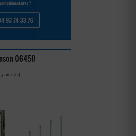
complémentaires ?
04 93 74 33 76
nanson 06450
by= »rand »]