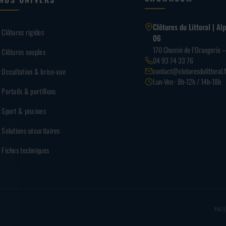
Clôtures du Littoral | A
Clôtures rigides
06
170 Chemin de l’Orangerie 
Clôtures souples
04 93 74 33 76
contact@cloturesdulittoral.f
Occultation & brise-vue
Lun-Ven · 8h-12h / 14h-18h
Portails & portillons
Sport & piscines
Solutions sécuritaires
Fiches techniques
PAI