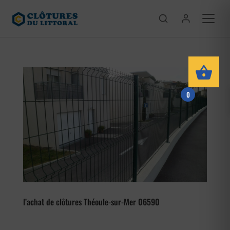
0
l’achat de clôtures Théoule-sur-Mer 06590