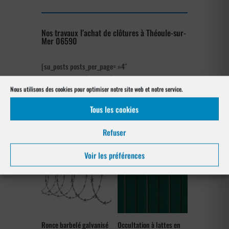
Nos travaux l’achat de clôtures à Théoule-sur-
Mer 06590
[su_posts posts_per_page= »4″
post_type= »project » order= »asc »
orderby= »rand »]
Nous utilisons des cookies pour optimiser notre site web et notre service.
Tous les cookies
Les produits de clôtures utilisés
à Théoule-sur-Mer 06590
Refuser
Voir les préférences
Ronce barbelé galvanisé
Occultation à lattes en