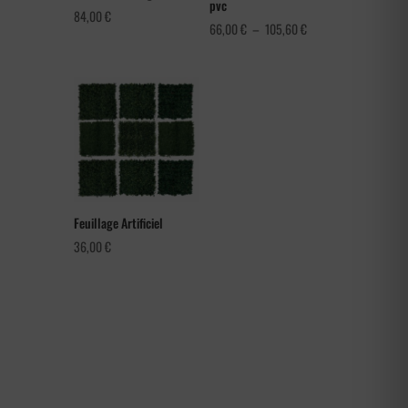
pvc
84,00
€
Plage
66,00
€
–
105,60
€
de
prix :
66,00 €
à
105,60 €
Feuillage Artificiel
36,00
€