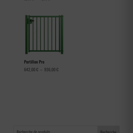
de
prix :
3,60 €
à
4,56 €
Portillon Pro
Plage
642,00
€
–
936,00
€
de
prix :
642,00 €
à
936,00 €
Recherche