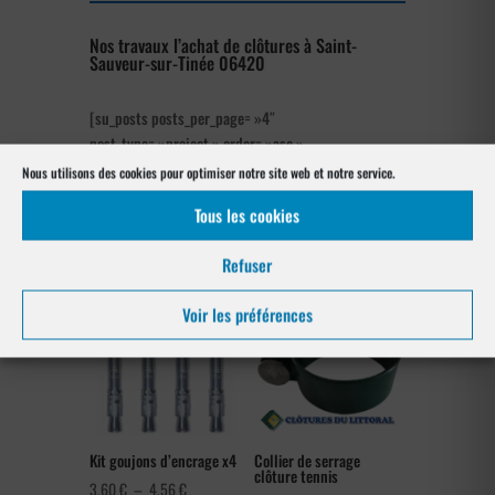
Nos travaux l’achat de clôtures à Saint-
Sauveur-sur-Tinée 06420
[su_posts posts_per_page= »4″
post_type= »project » order= »asc »
orderby= »rand »]
Nous utilisons des cookies pour optimiser notre site web et notre service.
Tous les cookies
Notre gamme pour la pose
à Saint-Sauveur-sur-Tinée 06420
Refuser
Voir les préférences
Kit goujons d’encrage x4
Collier de serrage
clôture tennis
Plage
3,60
€
–
4,56
€