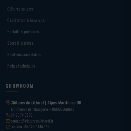
Clôtures souples
Occultation & brise-vue
Portails & portillons
Sport & piscines
Solutions sécuritaires
Fiches techniques
SHOWROOM
Clôtures du Littoral | Alpes-Maritimes 06
170 Chemin de l’Orangerie – 06600 Antibes
04 93 74 33 76
contact@cloturesdulittoral.fr
Lun-Ven · 8h-12h / 14h-18h