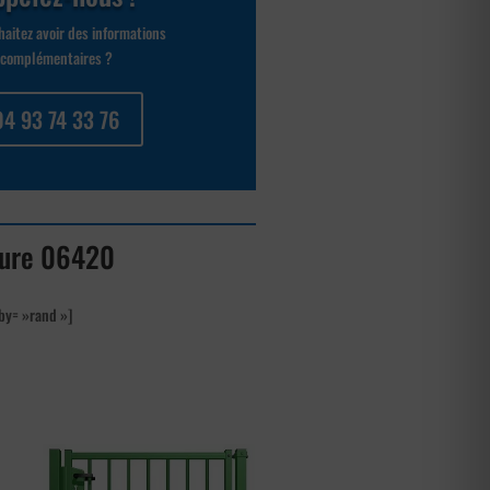
aitez avoir des informations
complémentaires ?
04 93 74 33 76
Roure 06420
by= »rand »]