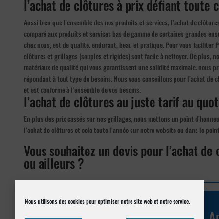
l’achat de clôtures à prix défiant toute 
Aussi bien que l’ensemble des nos produits et services, l’achat de clôtures
comparé aux produits et services bas de gamme de certaines grandes ensei
chez nous, est de qualité. endurant, beau et pratique. Pour vous faciliter P
clôtures et grillages (souples et rigides) sont facile à nettoyer. De plus, 
matériaux de qualité qui vous garantissent une solidité maximale. nous pr
répondant à tout type de besoins. Nous vous conseillons pour l’achat de c
et est conforme à l’ensemble de vos besoins.
l’achat de clôtures au juste tarif au quot
En plus des prix cassés sur nos grillages, nous mettons un point d’honneur
l’achat de clôtures et cela toute l’année sur notre website ou dans le poi
Vous souhaitez un devis pour l’achat de
ou ailleurs ?
Réalisez votre demande de
Nous utilisons des cookies pour optimiser notre site web et notre service.
devis en ligne
Ap