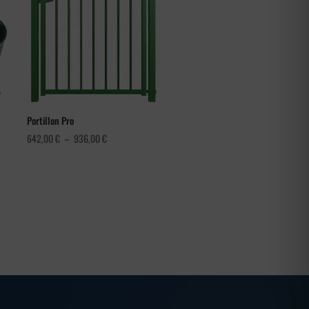
Portillon Pro
Plage
642,00
€
–
936,00
€
de
prix :
642,00 €
à
936,00 €