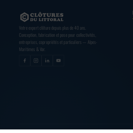
Votre expert clôture depuis plus de 40 ans.
Conception, fabrication et pose pour collectivités,
entreprises, copropriétés et particuliers — Alpes-
Maritimes & Var.