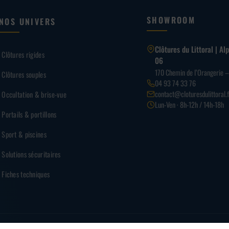
SHOWROOM
NOS UNIVERS
Clôtures du Littoral | A
Clôtures rigides
06
170 Chemin de l’Orangerie 
Clôtures souples
04 93 74 33 76
contact@cloturesdulittoral.f
Occultation & brise-vue
Lun-Ven · 8h-12h / 14h-18h
Portails & portillons
Sport & piscines
Solutions sécuritaires
Fiches techniques