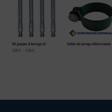
Kit goujons d’encrage x4
Collier de serrage clôture tennis
Plage
3,60
€
–
4,56
€
de
prix :
3,60 €
à
4,56 €