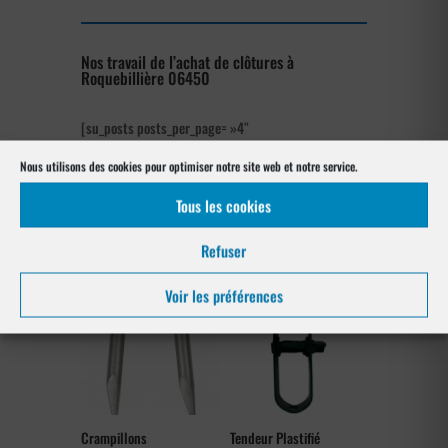
Nos travail de l’achat de clôtures à
Roquebillière 06450
[su_posts posts_per_page= »4″
post_type= »project » order= »asc »
Nous utilisons des cookies pour optimiser notre site web et notre service.
orderby= »rand »]
Tous les cookies
Nos références posés
à Roquebillière 06450
Refuser
Voir les préférences
Crampillons
Tendeur Plastifié