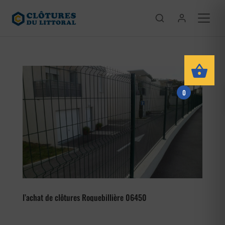
0
l’achat de clôtures Roquebillière 06450