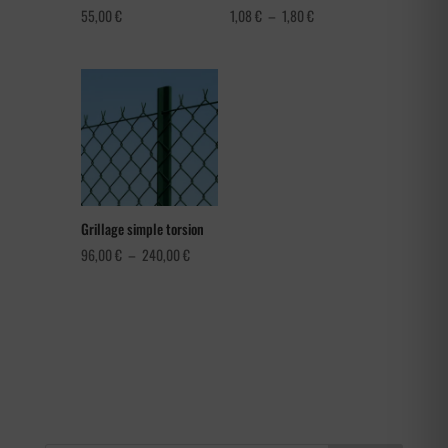
Plage
55,00
€
1,08
€
–
1,80
€
de
prix :
1,08 €
à
1,80 €
Grillage simple torsion
Plage
96,00
€
–
240,00
€
de
prix :
96,00 €
à
240,00 €