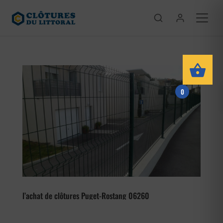
0
l’achat de clôtures Puget-Rostang 06260