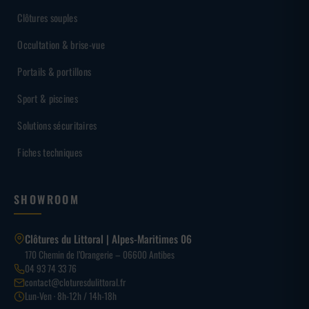
Clôtures souples
Occultation & brise-vue
Portails & portillons
Sport & piscines
Solutions sécuritaires
Fiches techniques
SHOWROOM
Clôtures du Littoral | Alpes-Maritimes 06
170 Chemin de l’Orangerie – 06600 Antibes
04 93 74 33 76
contact@cloturesdulittoral.fr
Lun-Ven · 8h-12h / 14h-18h