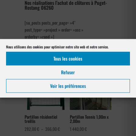
Nos réalisations l’achat de clôtures à Puget-
Rostang 06260
[su_posts posts_per_page= »4″
post_type= »project » order= »asc »
orderby= »rand »]
Nous utilisons des cookies pour optimiser notre site web et notre service.
Notre gamme pour la pose
à Puget-Rostang 06260
Tous les cookies
Refuser
Voir les préférences
Portillon résidentiel
Portillon Tennis 1,00m x
treillis
2,00m
Plage
282,00
€
–
366,00
€
1 440,00
€
de