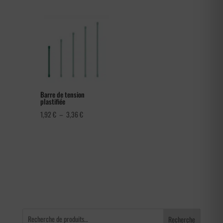
prix :
282,00 €
à
366,00 €
Barre de tension
plastifiée
Plage
1,92
€
–
3,36
€
de
prix :
1,92 €
à
3,36 €
Recherche