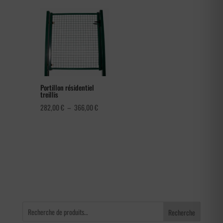
prix :
prix :
0,30 €
78,00 €
à
à
0,42 €
150,00 €
Portillon résidentiel
treillis
Plage
282,00
€
–
366,00
€
de
prix :
282,00 €
à
366,00 €
Recherche