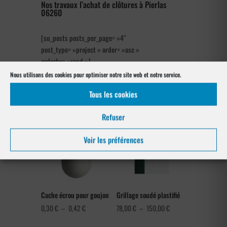
Nos travaux l’achat de clôtures à Pierlas
06260
[su_posts posts_per_page= »4″
post_type= »project » order= »asc »
orderby= »rand »]
Nous utilisons des cookies pour optimiser notre site web et notre service.
Nos références posés
à Pierlas 06260
Tous les cookies
Refuser
Voir les préférences
Cache écrou pour goujon
Grillage soudé plastifié
Plage
Plage
0,30
€
–
0,42
€
78,00
€
–
150,00
€
de
de