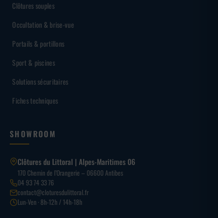
Clôtures souples
Occultation & brise-vue
Portails & portillons
Sport & piscines
Solutions sécuritaires
Fiches techniques
SHOWROOM
Clôtures du Littoral | Alpes-Maritimes 06
170 Chemin de l’Orangerie – 06600 Antibes
04 93 74 33 76
contact@cloturesdulittoral.fr
Lun-Ven · 8h-12h / 14h-18h