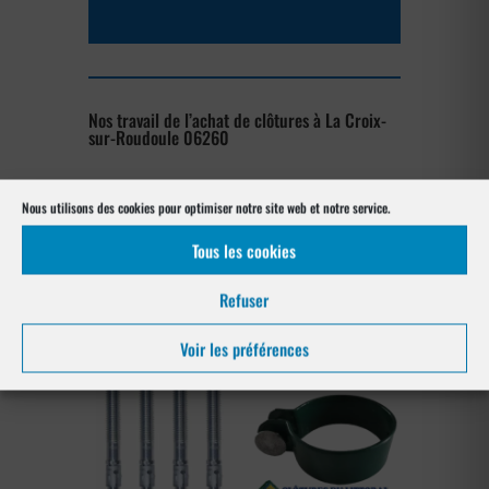
Nos travail de l’achat de clôtures à La Croix-
sur-Roudoule 06260
[su_posts posts_per_page= »4″
Nous utilisons des cookies pour optimiser notre site web et notre service.
post_type= »project » order= »asc »
orderby= »rand »]
Tous les cookies
Les produits de clôtures utilisés
Refuser
à La Croix-sur-Roudoule 06260
Voir les préférences