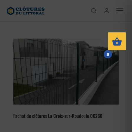
0
l’achat de clôtures La Croix-sur-Roudoule 06260