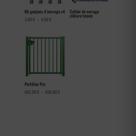
Kit goujons d’encrage x4
Collier de serrage
clôture tennis
Plage
3,60
€
–
4,56
€
de
prix :
3,60 €
à
4,56 €
Portillon Pro
Plage
642,00
€
–
936,00
€
de
prix :
642,00 €
à
936,00 €