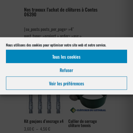
Nos travaux l’achat de clôtures à Contes
06390
[su_posts posts_per_page= »4″
post_type= »project » order= »asc »
orderby= »rand »]
Nous utilisons des cookies pour optimiser notre site web et notre service.
Tous les cookies
Les produits de clôtures utilisés
à Contes 06390
Refuser
Voir les préférences
Kit goujons d’encrage x4
Collier de serrage
clôture tennis
Plage
3,60
€
–
4,56
€