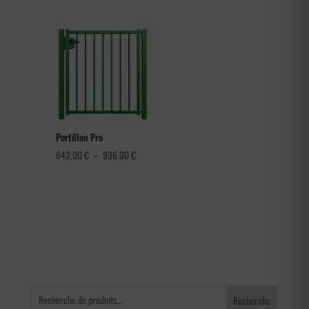
de
prix :
3,60 €
à
4,56 €
Portillon Pro
Plage
642,00
€
–
936,00
€
de
prix :
642,00 €
à
936,00 €
Recherche