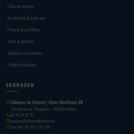
Clôtures souples
Occultation & brise-vue
Portails & portillons
Sport & piscines
Solutions sécuritaires
Fiches techniques
SHOWROOM
Clôtures du Littoral | Alpes-Maritimes 06
170 Chemin de l’Orangerie – 06600 Antibes
04 93 74 33 76
contact@cloturesdulittoral.fr
Lun-Ven · 8h-12h / 14h-18h