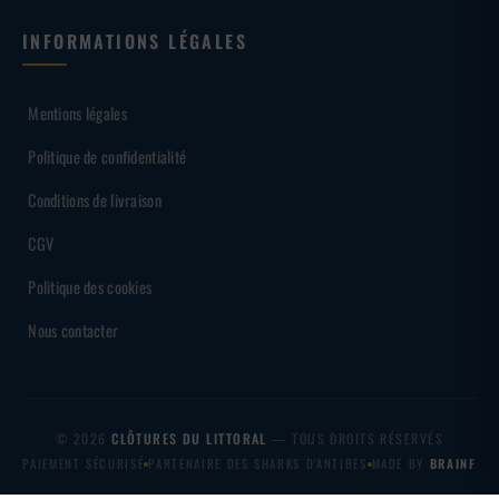
INFORMATIONS LÉGALES
Mentions légales
Politique de confidentialité
Conditions de livraison
CGV
Politique des cookies
Nous contacter
© 2026
CLÔTURES DU LITTORAL
— TOUS DROITS RÉSERVÉS
PAIEMENT SÉCURISÉ
PARTENAIRE DES SHARKS D'ANTIBES
MADE BY
BRAINF