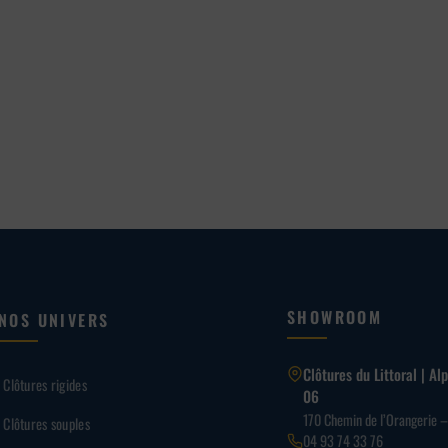
de
prix :
1,08 €
à
1,80 €
SHOWROOM
NOS UNIVERS
Clôtures du Littoral | A
Clôtures rigides
06
170 Chemin de l’Orangerie 
Clôtures souples
04 93 74 33 76