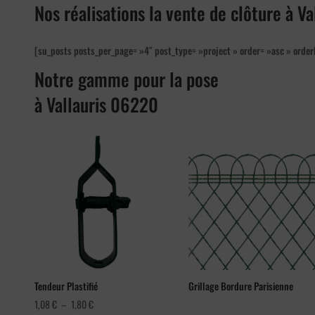
Nos réalisations la vente de clôture à V
[su_posts posts_per_page= »4″ post_type= »project » order= »asc » order
Notre gamme pour la pose
à Vallauris 06220
Tendeur Plastifié
Grillage Bordure Parisienne
Plage
1,08
€
–
1,80
€