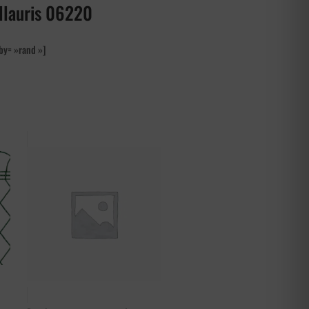
allauris 06220
by= »rand »]