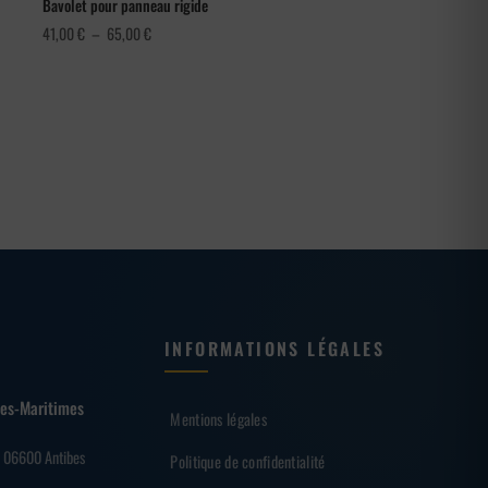
Bavolet pour panneau rigide
Plage
41,00
€
–
65,00
€
de
prix :
41,00 €
à
65,00 €
INFORMATIONS LÉGALES
lpes-Maritimes
Mentions légales
– 06600 Antibes
Politique de confidentialité